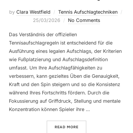
by
Clara Westfield
Tennis Aufschlagtechniken
Posted
25/03/2026
No Comments
on
Das Verständnis der offiziellen
Tennisaufschlagregeln ist entscheidend für die
Ausführung eines legalen Aufschlags, der Kriterien
wie Fußplatzierung und Aufschlagsdefinition
umfasst. Um Ihre Aufschlagfähigkeiten zu
verbessern, kann gezieltes Üben die Genauigkeit,
Kraft und den Spin steigern und so die Konsistenz
während Ihres Fortschritts fördern. Durch die
Fokussierung auf Griffdruck, Stellung und mentale
Konzentration können Spieler ihre …
“TENNIS AUFSCHLAGREGE
READ MORE