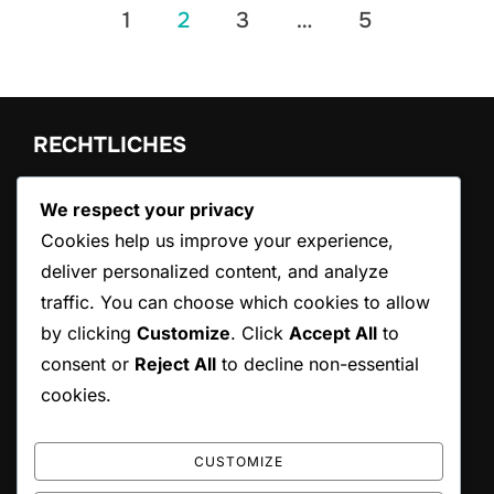
Posts
1
2
3
…
5
pagination
RECHTLICHES
Ihre Privatsphäre
We respect your privacy
Erreichen Sie uns
Cookies help us improve your experience,
Cookie-Richtlinie
deliver personalized content, and analyze
Nutzungsbedingungen
Über uns
traffic. You can choose which cookies to allow
by clicking
Customize
. Click
Accept All
to
consent or
Reject All
to decline non-essential
SUCHE
cookies.
Search
SEARCH
for:
CUSTOMIZE