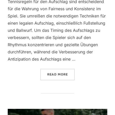
Tennisregeln für den Aufschlag sind entscheidend
für die Wahrung von Fairness und Konsistenz im
Spiel. Sie umreißen die notwendigen Techniken für
einen legalen Aufschlag, einschließlich Fußstellung
und Ballwurf. Um das Timing des Aufschlags zu
verbessern, sollten die Spieler sich auf den
Rhythmus konzentrieren und gezielte Übungen
durchführen, während die Verbesserung der
Antizipation des Aufschlags eine …
“TENNIS AUFSCHLAGREGE
READ MORE