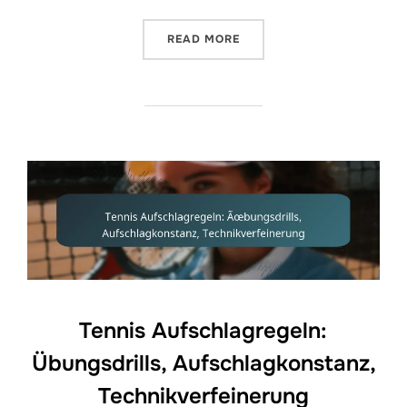
“TENNIS AUFSCHLAG: RIC
READ MORE
Tennis Aufschlagregeln:
Übungsdrills, Aufschlagkonstanz,
Technikverfeinerung