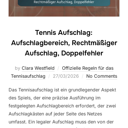
Tennis Aufschlag:
Aufschlagbereich, Rechtmäßiger
Aufschlag, Doppelfehler
by
Clara Westfield
Offizielle Regeln für das
Posted
Tennisaufschlag
27/03/2026
No Comments
on
Das Tennisaufschlag ist ein grundlegender Aspekt
des Spiels, der eine präzise Ausführung im
festgelegten Aufschlagbereich erfordert, der zwei
Aufschlagkästen auf jeder Seite des Netzes
umfasst. Ein legaler Aufschlag muss den von der