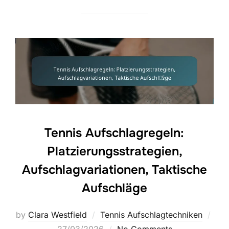
Tennis Aufschlagregeln:
Platzierungsstrategien,
Aufschlagvariationen, Taktische
Aufschläge
by
Clara Westfield
Tennis Aufschlagtechniken
Posted