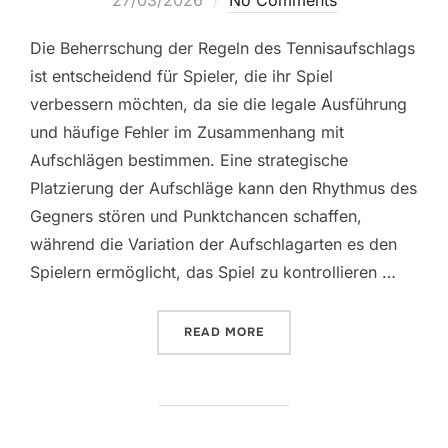
27/03/2026
No Comments
on
Die Beherrschung der Regeln des Tennisaufschlags
ist entscheidend für Spieler, die ihr Spiel
verbessern möchten, da sie die legale Ausführung
und häufige Fehler im Zusammenhang mit
Aufschlägen bestimmen. Eine strategische
Platzierung der Aufschläge kann den Rhythmus des
Gegners stören und Punktchancen schaffen,
während die Variation der Aufschlagarten es den
Spielern ermöglicht, das Spiel zu kontrollieren …
“TENNIS AUFSCHLAGREGEL
READ MORE