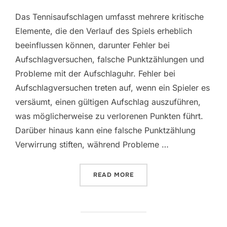
on
Das Tennisaufschlagen umfasst mehrere kritische
Elemente, die den Verlauf des Spiels erheblich
beeinflussen können, darunter Fehler bei
Aufschlagversuchen, falsche Punktzählungen und
Probleme mit der Aufschlaguhr. Fehler bei
Aufschlagversuchen treten auf, wenn ein Spieler es
versäumt, einen gültigen Aufschlag auszuführen,
was möglicherweise zu verlorenen Punkten führt.
Darüber hinaus kann eine falsche Punktzählung
Verwirrung stiften, während Probleme …
“TENNIS AUFSCHLAG: FEH
READ MORE